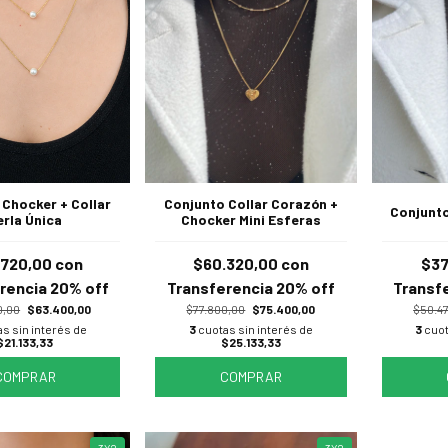
 Chocker + Collar
Conjunto Collar Corazón +
Conjunto
erla Única
Chocker Mini Esferas
.720,00
con
$60.320,00
con
$37
rencia 20% off
Transferencia 20% off
Transf
0,00
$63.400,00
$77.800,00
$75.400,00
$50.4
s sin interés de
3
cuotas sin interés de
3
cuot
$21.133,33
$25.133,33
COMPRAR
COMPRAR