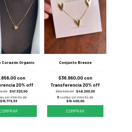
 Corazón Organic
Conjunto Breeze
.856,00
con
$36.960,00
con
erencia 20% off
Transferencia 20% off
70,00
$47.320,00
$62.500,00
$46.200,00
as sin interés de
3
cuotas sin interés de
$15.773,33
$15.400,00
COMPRAR
COMPRAR