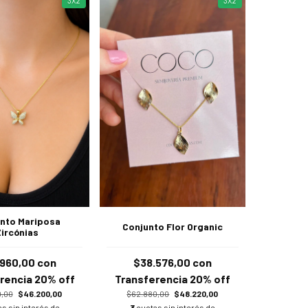
3X2
3X2
nto Mariposa
Conjunto Flor Organic
Zircónias
.960,00
con
$38.576,00
con
rencia 20% off
Transferencia 20% off
0,00
$46.200,00
$62.880,00
$48.220,00
s sin interés de
3
cuotas sin interés de