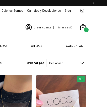
Quiénes Somos
Cambios y Devoluciones
Blog
Crear cuenta
|
Iniciar sesión
0
SERAS
ANILLOS
CONJUNTOS
os
Ordenar por
3X2