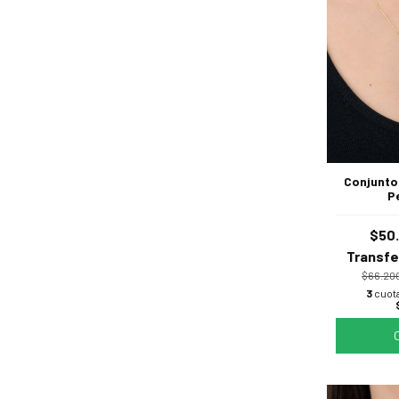
Conjunto
P
$50
Transfe
$66.20
3
cuota