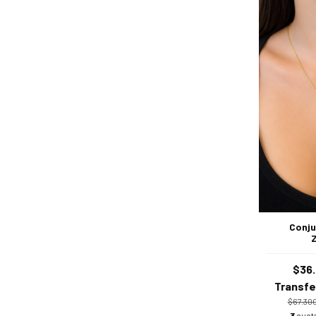
Conju
$36
Transfe
$67.30
3
cuota