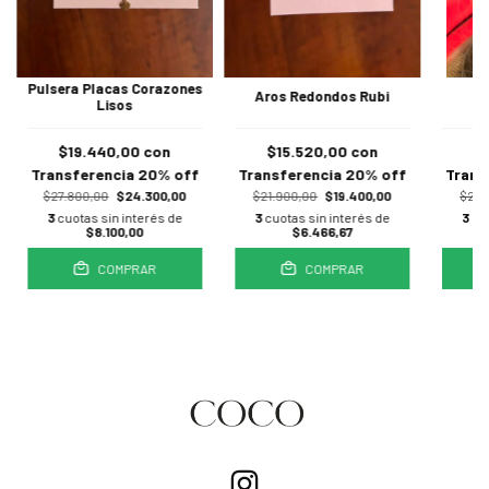
Pulsera Placas Corazones
A
Aros Redondos Rubi
Lisos
$19.440,00
con
$15.520,00
con
$
Transferencia 20% off
Transferencia 20% off
Trans
$27.800,00
$24.300,00
$21.900,00
$19.400,00
$24.
3
cuotas sin interés de
3
cuotas sin interés de
3
cu
$8.100,00
$6.466,67
COMPRAR
COMPRAR