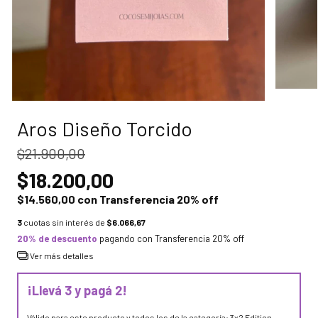
Aros Diseño Torcido
$21.900,00
$18.200,00
$14.560,00
con
Transferencia 20% off
3
cuotas sin interés de
$6.066,67
20% de descuento
pagando con Transferencia 20% off
Ver más detalles
¡Llevá 3 y pagá 2!
Válido para este producto y todos los de la categoría: 3x2 Edition .