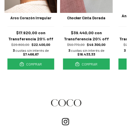
Anill
Aros Corazón Irregular
Chocker Cinta Dorada
$17.920,00
con
$39.440,00
con
$
Transferencia 20% off
Transferencia 20% off
Trans
$29.800,00
$22.400,00
$50.770,00
$49.300,00
$21.
3
cuotas sin interés de
3
cuotas sin interés de
3
cu
$7.466,67
$16.433,33
COMPRAR
COMPRAR